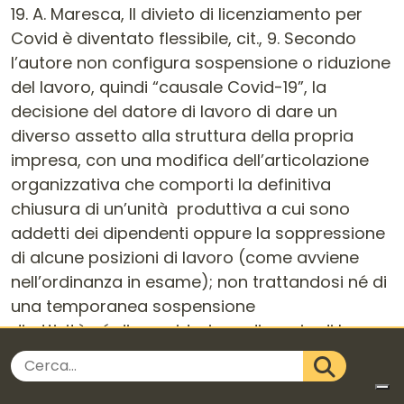
19. A. Maresca, Il divieto di licenziamento per
Covid è diventato flessibile, cit., 9. Secondo
l’autore non configura sospensione o riduzione
del lavoro, quindi “causale Covid-19”, la
decisione del datore di lavoro di dare un
diverso assetto alla struttura della propria
impresa, con una modifica dell’articolazione
organizzativa che comporti la definitiva
chiusura di un’unità produttiva a cui sono
addetti dei dipendenti oppure la soppressione
di alcune posizioni di lavoro (come avviene
nell’ordinanza in esame); non trattandosi né di
una temporanea sospensione
di attività né di una riduzione di orario di lavoro,
ma bensì della definitiva soppressione del
Cerca nel sito
posto di lavoro conseguente ad una decisione
CERCA
organizzativa del datore, questi non avrà