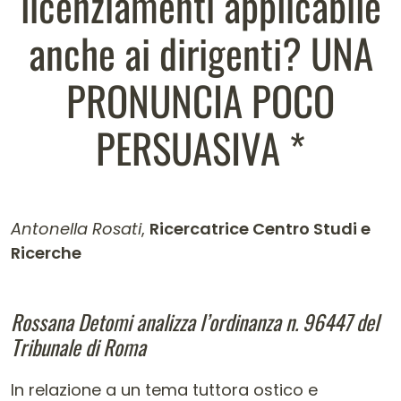
licenziamenti applicabile
anche ai dirigenti? UNA
PRONUNCIA POCO
PERSUASIVA *
Antonella Rosati
,
Ricercatrice Centro Studi e
Ricerche
Contenuto dell'articolo
Rossana Detomi analizza l’ordinanza n. 96447 del
Tribunale di Roma
In relazione a un tema tuttora ostico e