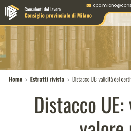
Menu principale desktop
cpo.milano@consul
Consulenti del lavoro
Consiglio provinciale di Milano
Home
Estratti rivista
Distacco UE: validità del cert
Distacco UE: v
valore 