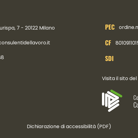
PEC
ordine.
urispa, 7 - 20122 Milano
CF
nsulentidellavoro.it
801091101
SDI
88
ocial
Visita il sito del
Co
Co
Dichiarazione di accessibilità (PDF)