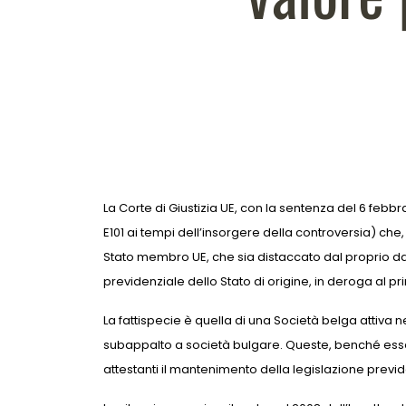
Contenuto dell'arti
La Corte di Giustizia UE, con la sentenza del 6 feb
E101 ai tempi dell’insorgere della controversia) che
Stato membro UE, che sia distaccato dal proprio dat
previdenziale dello Stato di origine, in deroga al p
La fattispecie è quella di una Società belga attiva ne
subappalto a società bulgare. Queste, benché esse stes
attestanti il mantenimento della legislazione previde