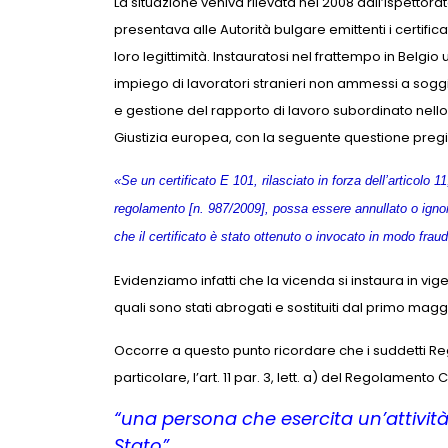
La situazione veniva rilevata nel 2008 dall’Ispettor
presentava alle Autorità bulgare emittenti i certific
loro legittimità. Instauratosi nel frattempo in Bel
impiego di lavoratori stranieri non ammessi a soggior
e gestione del rapporto di lavoro subordinato nello
Giustizia europea, con la seguente questione pregi
«Se un certificato E 101, rilasciato in forza dell’articolo 
regolamento [n. 987/2009], possa essere annullato o ignora
che il certificato è stato ottenuto o invocato in modo frau
Evidenziamo infatti che la vicenda si instaura in v
quali sono stati abrogati e sostituiti dal primo ma
Occorre a questo punto ricordare che i suddetti Rego
particolare, l’art. 11 par. 3, lett. a) del Regolamento 
“una persona che esercita un’attivit
Stato”.