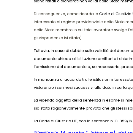
siano ritirati o dichiarati non validi dallo Stato membr
Di conseguenza, come ricorda la
Corte di Giustizia
interessato al regime previdenziale dello Stato memb
dello Stato membro in cui tale lavoratore svolge l’att
giurisprudenza ivi citata).
Tuttavia, in caso di dubbio sulla validità del documen
documento chiede all’istituzione emittente i chiarim
l’emissione del documento e, se necessario, procede
In mancanza di accordo tra le istituzioni interessa
vista entro i sei mesi successivi alla data in cui l
La vicenda oggetto della sentenza in esame si inseris
sia stato ragionevolmente provato che gli stessi son
La Corte di Giustizia UE, con la sentenza n. C-359/1