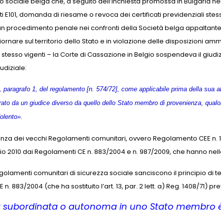
ato sociale belga che, a seguito dell’inchiesta promossa in Bulgaria ne
ati E101, domanda di riesame o revoca dei certificati previdenziali ste
gio un procedimento penale nei confronti della Società belga appaltant
nare sul territorio dello Stato e in violazione delle disposizioni ammi
 stesso vigenti – la Corte di Cassazione in Belgio sospendeva il giudi
udiziale:
11, paragrafo 1, del regolamento [n. 574/72], come applicabile prima della sua ab
to da un giudice diverso da quello dello Stato membro di provenienza, qualora i
dolento».
igenza dei vecchi Regolamenti comunitari, ovvero Regolamento CEE n. 1
ggio 2010 dai Regolamenti CE n. 883/2004 e n. 987/2009, che hanno nell
lamenti comunitari di sicurezza sociale sanciscono il principio di terr
CE n. 883/2004 (che ha sostituito l’art. 13, par. 2 lett. a) Reg. 1408/71) 
à subordinata o autonoma in uno Stato membro è s