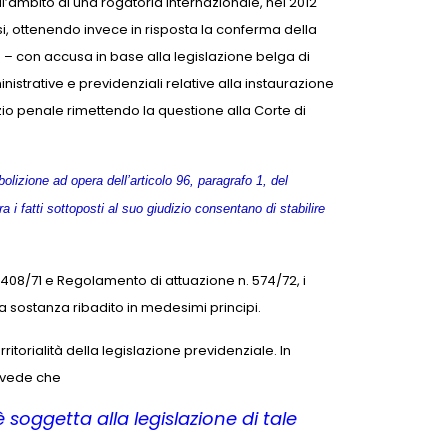
ll’ambito di una rogatoria internazionale, nel 2012
ssi, ottenendo invece in risposta la conferma della
e – con accusa in base alla legislazione belga di
nistrative e previdenziali relative alla instaurazione
zio penale rimettendo la questione alla Corte di
olizione ad opera dell’articolo 96, paragrafo 1, del
 fatti sottoposti al suo giudizio consentano di stabilire
408/71 e Regolamento di attuazione n. 574/72, i
a sostanza ribadito in medesimi principi.
itorialità della legislazione previdenziale. In
prevede che
oggetta alla legislazione di tale