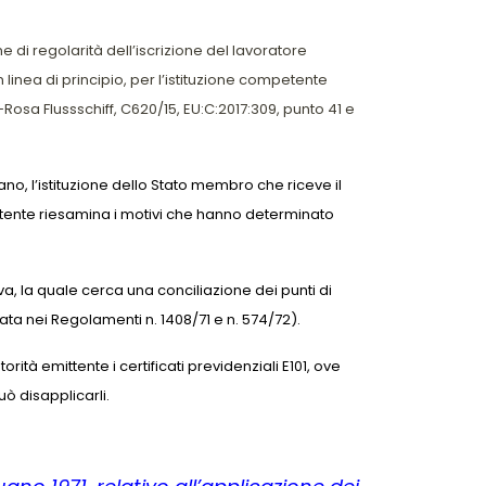
 di regolarità dell’iscrizione del lavoratore
linea di principio, per l’istituzione competente
A-Rosa Flussschiff, C620/15, EU:C:2017:309, punto 41 e
rano, l’istituzione dello Stato membro che riceve il
mittente riesamina i motivi che hanno determinato
a, la quale cerca una conciliazione dei punti di
ata nei Regolamenti n. 1408/71 e n. 574/72).
ità emittente i certificati previdenziali E101, ove
ò disapplicarli.