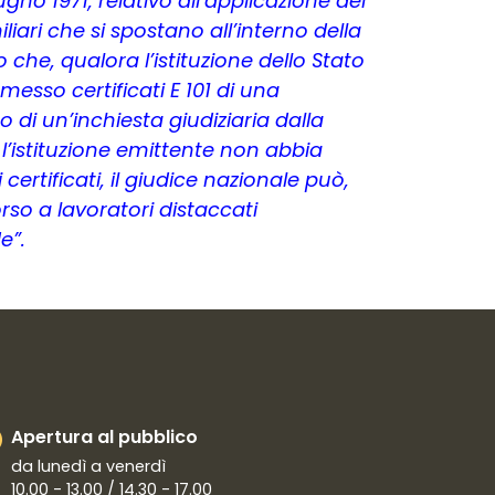
ugno 1971, relativo all’applicazione dei
liari che si spostano all’interno della
che, qualora l’istituzione dello Stato
messo certificati E 101 di una
 di un’inchiesta giudiziaria dalla
 l’istituzione emittente non abbia
certificati, il giudice nazionale può,
so a lavoratori distaccati
e”.
Apertura al pubblico
da lunedì a venerdì
10.00 - 13.00 / 14.30 - 17.00