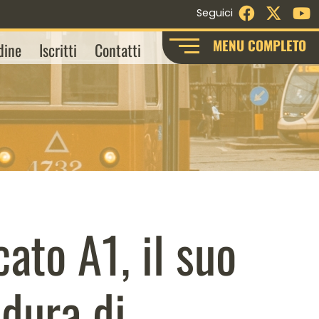
Facebook
X - Twi
Y
Seguici
MENU COMPLETO
dine
Iscritti
Contatti
cato A1, il suo
edura di