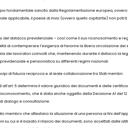
 principio fondamentale sancito dalla Regolamentazione europea, ovvero i
ziale applicabile, il paese di invio (ovvero quello ospitante) non p
uto del distacco previdenziale – così come il suo riconoscimento e reg
nalità di contemperare l’esigenza di favorire la libera circolazione dei 
la dei lavoratori coinvolti che, mantenendo durante il distacco la leg
revidenziale e pensionistica su differenti regimi nazionali.
cipi di fiducia reciproca e di leale collaborazione tra Stati membri.
ll’art. 5 determina il v
alore giuridico dei documenti e delle certifica
disconoscimento, che è stata anche oggetto della Decisione A1 del 
di dialogo e consultazione.
no Stato membro che attestano la situazione di una persona ai fini dell
 su cui si è basato il rilascio dei documenti, sono accettati dalle istit