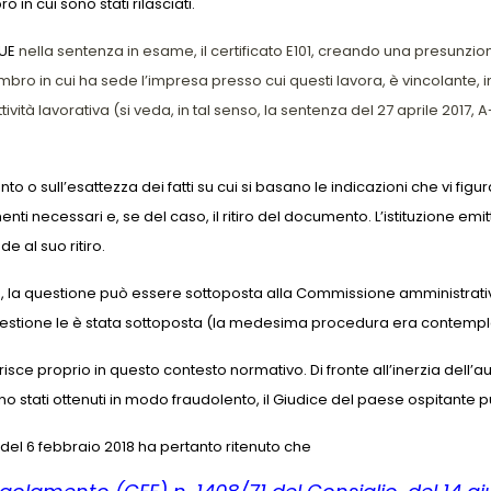
o in cui sono stati rilasciati.
 UE
nella sentenza in esame, il certificato E101, creando una presunzione
ro in cui ha sede l’impresa presso cui questi lavora, è vincolante, in 
ività lavorativa (si veda, in tal senso, la sentenza del 27 aprile 2017, 
to o sull’esattezza dei fatti su cui si basano le indicazioni che vi figu
enti necessari e, se del caso, il ritiro del documento. L’istituzione e
 al suo ritiro.
te, la questione può essere sottoposta alla Commissione amministrativ
a questione le è stata sottoposta (la medesima procedura era contempl
ce proprio in questo contesto normativo. Di fronte all’inerzia dell’autor
o stati ottenuti in modo fraudolento, il Giudice del paese ospitante pu
6 del 6 febbraio 2018 ha pertanto ritenuto che