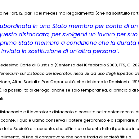
ell’art. 12, par. 1 del medesimo Regolamento (che ha sostituito l’art. 
 subordinata in uno Stato membro per conto di un d
 questo distaccata, per svolgervi un lavoro per su
 primo Stato membro a condizione che la durata pr
nviata in sostituzione di un’altra persona”.
edesima Corte di Giustizia (Sentenza del 10 febbraio 2000, FTS, C-202/
emecum sul distacco dei lavoratori nella UE ad uso degli Ispettori de
 Affari Sociali e Pari Opportunità, che richiama le Decisioni n. 181/
0), la possibilità di deroga, anche se solo temporanea, al principio di te
i.
o distaccante e il lavoratore distaccato e consiste nel mantenimento, 
staccante, il quale ultimo conserva il potere gerarchico e disciplinare,
lla Società distaccante, che all’inizio e durante tutto il periodo in cui
bilimento, al fine di comprovare che non si tratta di società fittizia.