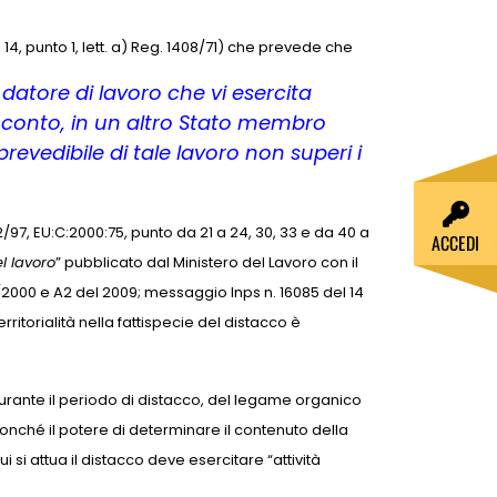
14, punto 1, lett. a) Reg. 1408/71) che prevede che
atore di lavoro che vi esercita
o conto, in un altro Stato membro
evedibile di tale lavoro non superi i
97, EU:C:2000:75, punto da 21 a 24, 30, 33 e da 40 a
ACCEDI
l lavoro
” pubblicato dal Ministero del Lavoro con il
2000 e A2 del 2009; messaggio Inps n. 16085 del 14
rritorialità nella fattispecie del distacco è
durante il periodo di distacco, del legame organico
 nonché il potere di determinare il contenuto della
 si attua il distacco deve esercitare “attività