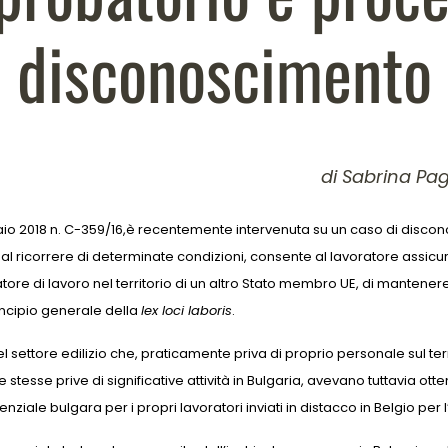
disconoscimento
di Sabrina Pa
colo
braio 2018 n. C-359/16,è recentemente intervenuta su un caso di discon
, al ricorrere di determinate condizioni, consente al lavoratore assic
ore di lavoro nel territorio di un altro Stato membro UE, di mantener
rincipio generale della
lex loci laboris
.
l settore edilizio che, praticamente priva di proprio personale sul territ
se prive di significative attività in Bulgaria, avevano tuttavia ottenuto 
nziale bulgara per i propri lavoratori inviati in distacco in Belgio per 