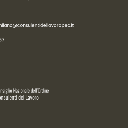
milano@consulentidellavoropec.it
57
nsiglio Nazionale dell'Ordine
nsulenti del Lavoro