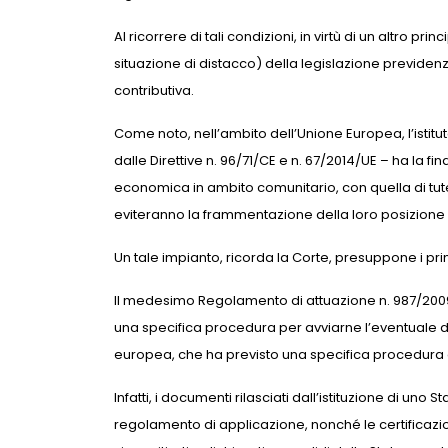
Al ricorrere di tali condizioni, in virtù di un altro
situazione di distacco) della legislazione previden
contributiva.
Come noto, nell’ambito dell’Unione Europea, l’istit
dalle Direttive n. 96/71/CE e n. 67/2014/UE – ha la fi
economica in ambito comunitario, con quella di tute
eviteranno la frammentazione della loro posizione p
Un tale impianto, ricorda la Corte, presuppone i prin
Il medesimo Regolamento di attuazione n. 987/2009 a
una specifica procedura per avviarne l’eventuale 
europea, che ha previsto una specifica procedura 
Infatti, i documenti rilasciati dall’istituzione di u
regolamento di applicazione, nonché le certificazioni