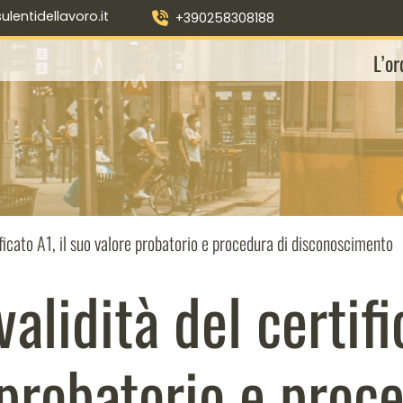
entidellavoro.it
+390258308188
L’or
ificato A1, il suo valore probatorio e procedura di disconoscimento
alidità del certifi
probatorio e proc