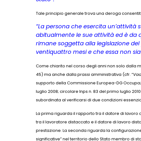
Tale principio generale trova una deroga consentita n
“La persona che esercita un’attività
abitualmente le sue attività ed è da
rimane soggetta alla legislazione del
ventiquattro mesi e che essa non sia i
Come chiarito nel corso degli anni non solo dalla m
45) ma anche dalla prassi amministrativa (cfr. “
Vad
supporto della Commissione Europea-DG Occupazione,
luglio 2008; circolare Inps n. 83 del primo luglio 201
subordinata al verificarsi di due condizioni essenzial
La prima riguarda il rapporto tra il datore di lavor
tra il lavoratore distaccato e il datore di lavoro di
prestazione. La seconda riguarda la configurazione de
significative” nel territorio dello Stato membro di sta