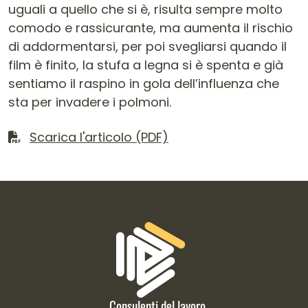
uguali a quello che si è, risulta sempre molto
comodo e rassicurante, ma aumenta il rischio
di addormentarsi, per poi svegliarsi quando il
film è finito, la stufa a legna si è spenta e già
sentiamo il raspino in gola dell’influenza che
sta per invadere i polmoni.
Scarica il file
Scarica l'articolo (PDF)
Informazioni di contatto e link is
Consulenti del lavoro