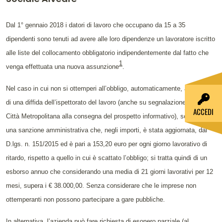
Contenuto dell'articolo
Dal 1° gennaio 2018 i datori di lavoro che occupano da 15 a 35
dipendenti sono tenuti ad avere alle loro dipendenze un lavoratore iscritto
alle liste del collocamento obbligatorio indipendentemente dal fatto che
1
venga effettuata una nuova assunzione
.
Nel caso in cui non si ottemperi all’obbligo, automaticamente, a seguito
di una diffida dell’ispettorato del lavoro (anche su segnalazione della
ACCEDI
Città Metropolitana alla consegna del prospetto informativo), scatta
una sanzione amministrativa che, negli importi, è stata aggiornata, dal
D.lgs. n. 151/2015 ed è pari a 153,20 euro per ogni giorno lavorativo di
ritardo, rispetto a quello in cui è scattato l’obbligo; si tratta quindi di un
esborso annuo che considerando una media di 21 giorni lavorativi per 12
mesi, supera i € 38.000,00. Senza considerare che le imprese non
ottemperanti non possono partecipare a gare pubbliche.
In alternativa, l’azienda può fare richiesta di esonero parziale (al