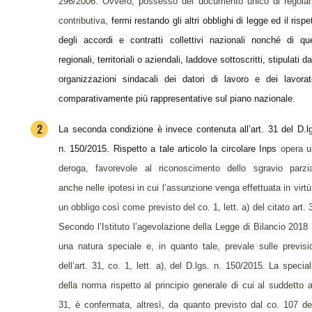
296/2006. Ovvero, possesso del documento unico di regolar
contributiva,
fermi restando gli altri obblighi di legge ed il rispe
degli accordi e contratti collettivi nazionali nonché di que
regionali, territoriali o aziendali, laddove sottoscritti, stipulati da
organizzazioni sindacali dei datori di lavoro e dei lavorat
comparativamente più rappresentative sul piano nazionale.
La seconda condizione è invece contenuta all’art. 31 del D.l
n. 150/2015. Rispetto a tale articolo la circolare Inps
opera 
deroga, favorevole al riconoscimento dello sgravio parzi
anche nelle ipotesi in cui l’assunzione venga effettuata in virtù
un obbligo così come previsto del co. 1, lett. a) del citato art. 
Secondo l’Istituto l’agevolazione della Legge di Bilancio 2018
una natura speciale e, in quanto tale, prevale sulle previsi
dell’art. 31, co. 1, lett. a), del D.lgs. n. 150/2015. La special
della norma rispetto al principio generale di cui al suddetto a
31, è confermata, altresì, da quanto previsto dal co. 107 de