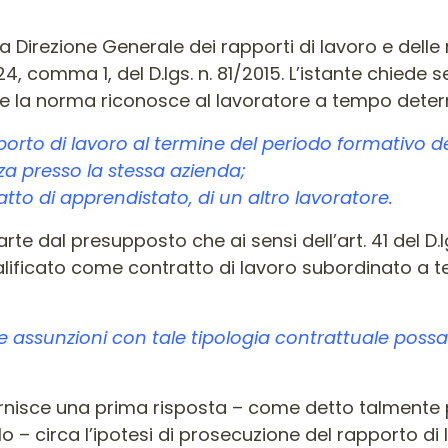
a Direzione Generale dei rapporti di lavoro e delle r
24, comma 1, del D.lgs. n. 81/2015. L’istante chiede
che la norma riconosce al lavoratore a tempo dete
apporto di lavoro al termine del periodo formativo 
za presso la stessa azienda;
tto di apprendistato, di un altro lavoratore.
rte dal presupposto che ai sensi dell’art. 41 del D.lg
lificato come contratto di lavoro subordinato a
 assunzioni con tale tipologia contrattuale possan
rnisce una prima risposta – come detto talmente p
lo – circa l’ipotesi di prosecuzione del rapporto di