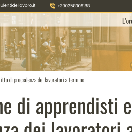
entidellavoro.it
+390258308188
L’or
ritto di precedenza dei lavoratori a termine
e di apprendisti e 
za dei lavoratori 