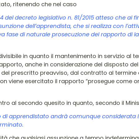
tato, ritenendo che nel caso
4 del decreto legislativo n. 81/2015 atteso che ai fini
nzione dell’apprendista, che si realizza con l’atti
a fase di naturale prosecuzione del rapporto di la
isibile in quanto il mantenimento in servizio al t
porto, anche in considerazione del disposto del co
 del prescritto preavviso, dal contratto al termine
so non viene esercitato il rapporto “prosegue come 
ntro al secondo quesito in quanto, secondo il Minis
di apprendistato andrà comunque considerata in r
rminato.
sità che qualsiasi assunzione a tempo indetermina