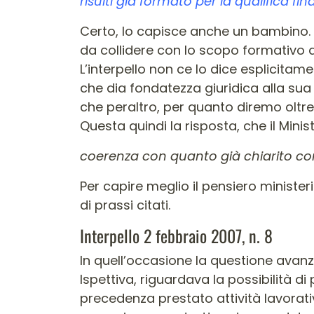
risulti già formato per la qualifica f
Certo, lo capisce anche un bambino. M
da collidere con lo scopo formativo 
L’interpello non ce lo dice esplicita
che dia fondatezza giuridica alla sua 
che peraltro, per quanto diremo oltr
Questa quindi la risposta, che il Mini
coerenza con quanto già chiarito con r
Per capire meglio il pensiero ministe
di prassi citati.
Interpello 2 febbraio 2007, n. 8
In quell’occasione la questione avanza
Ispettiva, riguardava la possibilità 
precedenza prestato attività lavorat