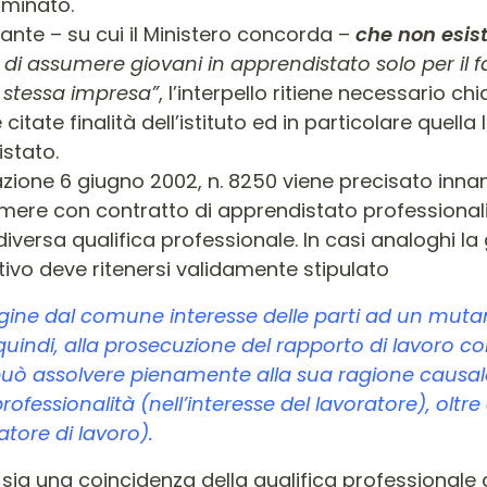
rminato.
tante – su cui il Ministero concorda –
che non esist
à di assumere giovani in apprendistato solo per il f
a stessa impresa”
, l’interpello ritiene necessario ch
 citate finalità dell’istituto ed in particolare quell
istato.
zione 6 giugno 2002, n. 8250 viene precisato inna
mere con contratto di apprendistato professional
diversa qualifica professionale. In casi analoghi la 
ativo deve ritenersi validamente stipulato
rigine dal comune interesse delle parti ad un mut
uindi, alla prosecuzione del rapporto di lavoro con
e può assolvere pienamente alla sua ragione causa
ofessionalità (nell’interesse del lavoratore), olt
atore di lavoro).
i sia una coincidenza della qualifica professionale