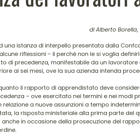
di Alberto Borella
,
colo
ad una istanza di interpello presentata dalla Con
ne riflessioni – il perché non le si voglia definirle
iritto di precedenza, manifestabile da un lavorato
riore ai sei mesi, ove la sua azienda intenda proce
quanto il rapporto di apprendistato deve considerars
edenza – ove esercitato nei termini e nei modi previst
in relazione a nuove assunzioni a tempo indetermin
a, la risposta ministeriale alla prima parte del ques
anche in occasione della prosecuzione del rapport
rdine.