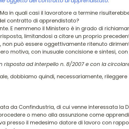
inale oggetto del contratto di apprendistato.
a in quali casi il lavoratore a termine risultereb
del contratto di apprendistato?
mente. E nemmeno il Ministero è in grado di richi
risposta, limitandosi a citare un proprio precedente
e, non può essere oggettivamente ritenuto dirimen
stero motiva, con inusuale concisione e sintesi, con 
isposta ad interpello n. 8/2007 e con la circolare 
riale, dobbiamo quindi, necessariamente, rilegger
ta da Confindustria, di cui venne interessata la Di
di procedere o meno alla assunzione come apprendis
iva presso il medesimo datore di lavoro con rappo