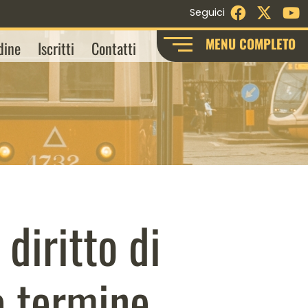
Facebook
X - Twi
Y
Seguici
MENU COMPLETO
dine
Iscritti
Contatti
diritto di
a termine