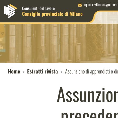
Menu principale desktop
cpo.milano@consul
Consulenti del lavoro
Consiglio provinciale di Milano
Home
Estratti rivista
Assunzione di apprendisti e di
Assunzion
preceden