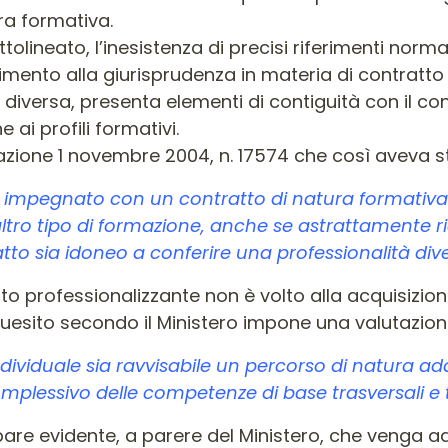
ura formativa.
tolineato, l’inesistenza di precisi riferimenti normat
ferimento alla giurisprudenza in materia di contratt
diversa, presenta elementi di contiguità con il co
ai profili formativi.
azione 1 novembre 2004, n. 17574 che così aveva st
à impegnato con un contratto di natura formativa 
ro tipo di formazione, anche se astrattamente rien
tto sia idoneo a conferire una professionalità dive
ato professionalizzante non è volto alla acquisizio
quesito secondo il Ministero impone una valutazione
ndividuale sia ravvisabile un percorso di natura ad
plessivo delle competenze di base trasversali e t
pare evidente, a parere del Ministero, che venga 