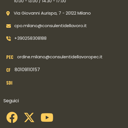
10.00 - 13.00 / 14.30 - 17.00
Via Giovanni Aurispa, 7 - 20122 Milano
cpo.milano@consulentidellavoro.it
+390258308188
PEC
ordine.milano@consulentidellavoropec.it
80109110157
CF
SDI
Collegamenti social
Seguici