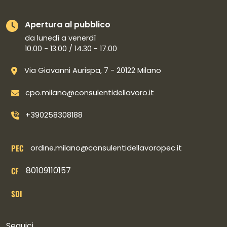
Apertura al pubblico
da lunedì a venerdì
10.00 - 13.00 / 14.30 - 17.00
Via Giovanni Aurispa, 7 - 20122 Milano
cpo.milano@consulentidellavoro.it
+390258308188
PEC
ordine.milano@consulentidellavoropec.it
80109110157
CF
SDI
Collegamenti social
Seguici