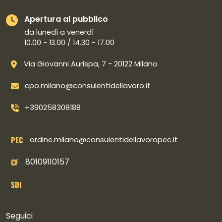
Apertura al pubblico
da lunedì a venerdì
10.00 - 13.00 / 14.30 - 17.00
Via Giovanni Aurispa, 7 - 20122 Milano
cpo.milano@consulentidellavoro.it
+390258308188
PEC
ordine.milano@consulentidellavoropec.it
80109110157
CF
SDI
Collegamenti social
Seguici