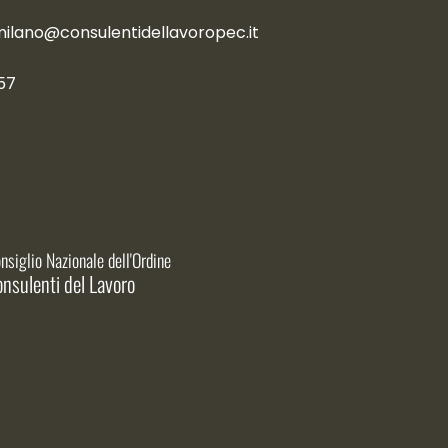
milano@consulentidellavoropec.it
57
nsiglio Nazionale dell'Ordine
nsulenti del Lavoro