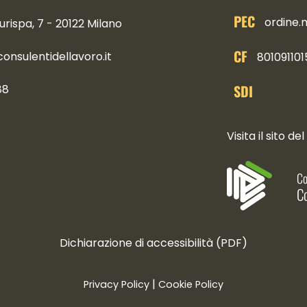
PEC
ordine.
urispa, 7 - 20122 Milano
CF
nsulentidellavoro.it
801091101
SDI
88
ocial
Visita il sito del
Co
Co
Dichiarazione di accessibilità (PDF)
|
Privacy Policy
Cookie Policy