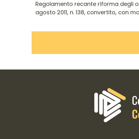
Regolamento recante riforma degli or
agosto 2011, n. 138, convertito, con mod
Informazioni di contatto e 
C
C