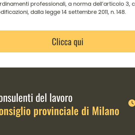
dinamenti professionali, a norma dell’articolo 3,
ificazioni, dalla legge 14 settembre 2011, n. 148.
Clicca qui
link istituzionali
onsulenti del lavoro
onsiglio provinciale di Milano