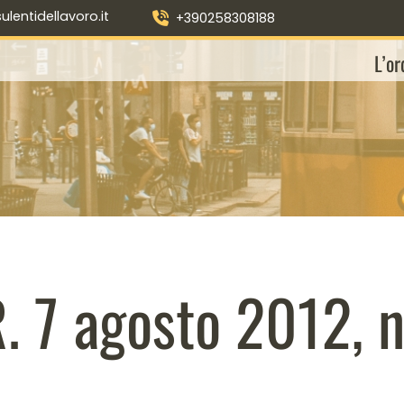
entidellavoro.it
+390258308188
L’or
R. 7 agosto 2012, n