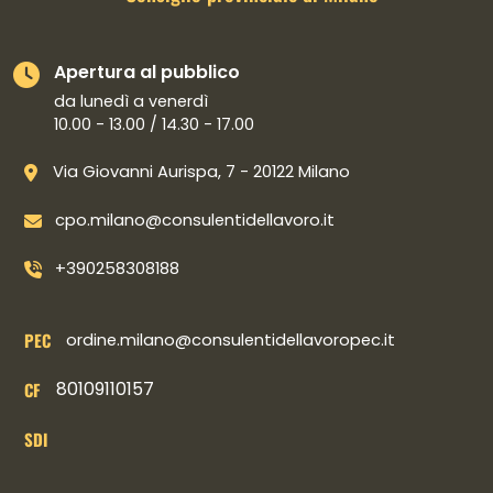
Apertura al pubblico
da lunedì a venerdì
10.00 - 13.00 / 14.30 - 17.00
Via Giovanni Aurispa, 7 - 20122 Milano
cpo.milano@consulentidellavoro.it
+390258308188
PEC
ordine.milano@consulentidellavoropec.it
80109110157
CF
SDI
Collegamenti social