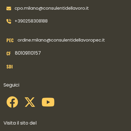
cpo.milano@consulentidellavoro.it
+390258308188
PEC
ordine.milano@consulentidellavoropec.it
80109110157
CF
SDI
Collegamenti social
Seguici
Visita il sito del