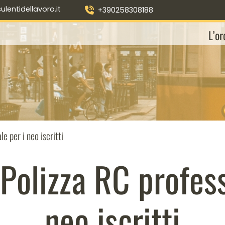
entidellavoro.it
+390258308188
L’or
 per i neo iscritti
olizza RC profess
neo iscritti