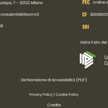
PEC
ordine.
urispa, 7 - 20122 Milano
CF
nsulentidellavoro.it
801091101
SDI
88
ocial
Visita il sito del
Co
Co
Dichiarazione di accessibilità (PDF)
|
Privacy Policy
Cookie Policy
Credits