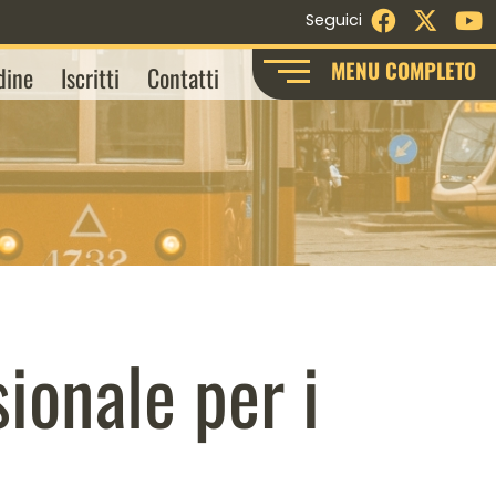
Facebook
X - Twi
Y
Seguici
MENU COMPLETO
dine
Iscritti
Contatti
ionale per i