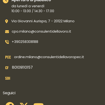
da lunedì a venerdì
10.00 - 13.00 / 14.30 - 17.00
Via Giovanni Aurispa, 7 - 20122 Milano
cpo.milano@consulentidellavoro.it
+390258308188
PEC
ordine.milano@consulentidellavoropec.it
80109110157
CF
SDI
Collegamenti social
Seguici