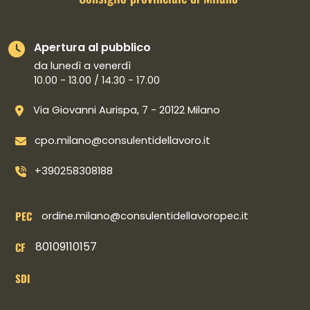
Apertura al pubblico
da lunedì a venerdì
10.00 - 13.00 / 14.30 - 17.00
Via Giovanni Aurispa, 7 - 20122 Milano
cpo.milano@consulentidellavoro.it
+390258308188
PEC
ordine.milano@consulentidellavoropec.it
80109110157
CF
SDI
Collegamenti social