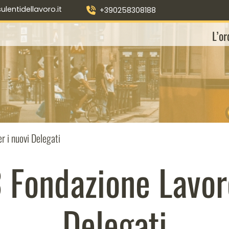
entidellavoro.it
+390258308188
L’or
 i nuovi Delegati
Fondazione Lavoro
Delegati