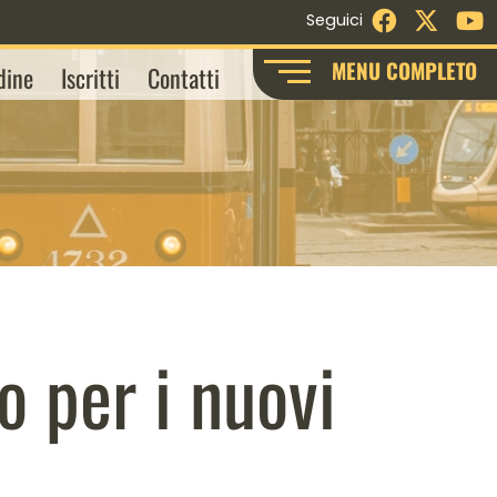
Facebook
X - Twi
Y
Seguici
MENU COMPLETO
dine
Iscritti
Contatti
 per i nuovi